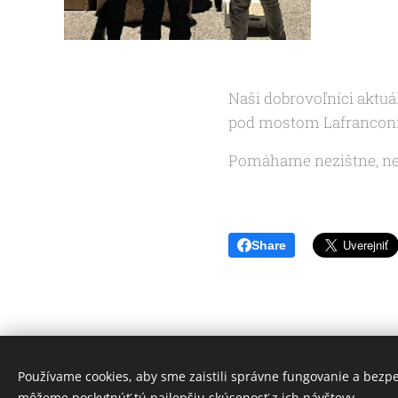
Naši dobrovoľníci aktu
pod mostom Lafranconi 
Pomáhame nezištne, nes
Share
Používame cookies, aby sme zaistili správne fungovanie a bezp
môžeme poskytnúť tú najlepšiu skúsenosť z ich návštevy.