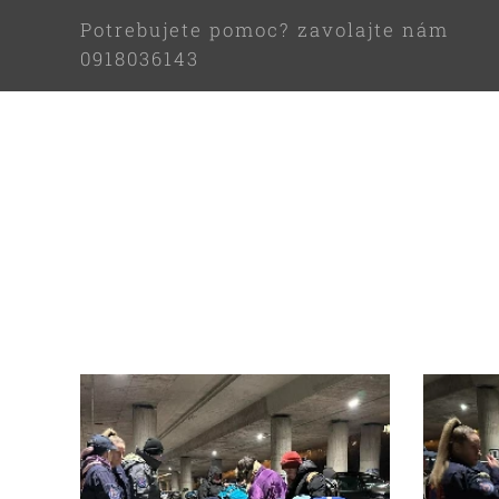
Potrebujete pomoc? zavolajte nám
0918036143