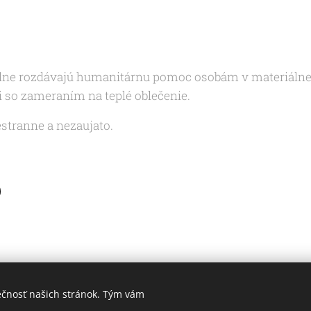
álne rozdávajú humanitárnu pomoc osobám v materiálne d
so zameraním na teplé oblečenie.
tranne a nezaujato.
ečnosť našich stránok. Tým vám