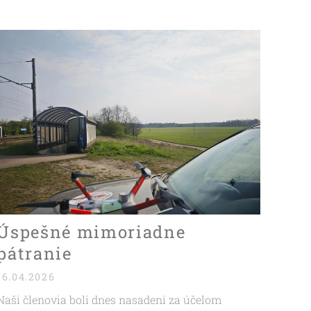
Úspešné mimoriadne
pátranie
16.04.2026
Naši členovia boli dnes nasadení za účelom