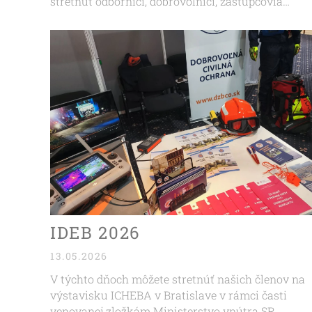
stretnúť odborníci, dobrovoľníci, zástupcovia
organizácií a partneri krízového riadenia.
IDEB 2026
13.05.2026
V týchto dňoch môžete stretnúť našich členov na
výstavisku ICHEBA v Bratislave v rámci časti
venovanej zložkám Ministerstvo vnútra SR.