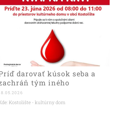
Príď darovať kúsok seba a
zachráň tým iného
18.05.2026
Kde: Kostolište - kultúrny dom