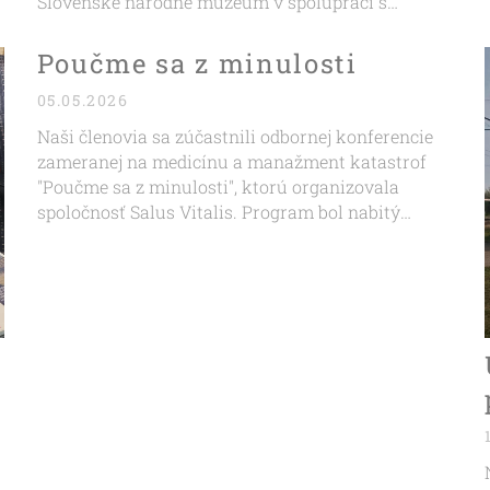
Slovenské národné múzeum v spolupráci s
Odborom krízového riadenia Okresného úradu
Pezinok.
Poučme sa z minulosti
05.05.2026
Naši členovia sa zúčastnili odbornej konferencie
zameranej na medicínu a manažment katastrof
"Poučme sa z minulosti", ktorú organizovala
spoločnosť Salus Vitalis. Program bol nabitý
témami, ktoré sú pre prax mimoriadne dôležité –
nehody vlakov, požiare s veľkým počtom
zranených, CBRN, mäkké ciele, taktická medicína,
lavíny a mnohé ďalšie. Účastníci...