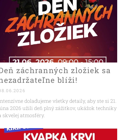
Deň záchranných zložiek sa
nezadržateľne blíži!
08.06.2026
Intenzívne dolaďujeme všetky detaily, aby ste si 21.
júna 2026 užili deň plný zážitkov, ukážok techniky
a skvelej atmosféry.