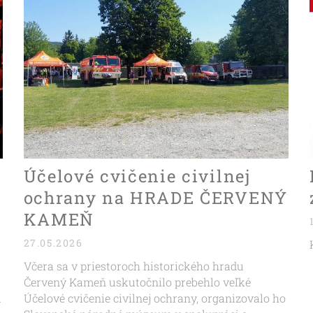
Účelové cvičenie civilnej
ochrany na HRADE ČERVENÝ
KAMEŇ
27.05.2026
Včera sa v priestoroch historického hradu
Červený Kameň uskutočnilo prebehlo veľké
u
Účelové cvičenie civilnej ochrany, organizovalo ho