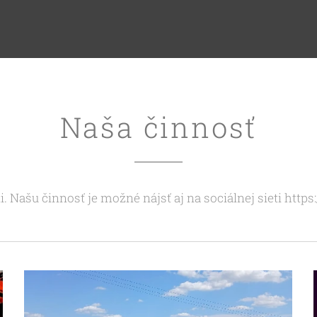
Naša činnosť
ti. Našu činnosť je možné nájsť aj na sociálnej sieti h