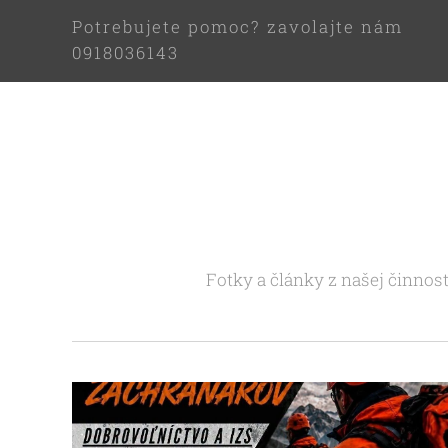
Potrebujete pomoc? zavolajte nám
0918036143
Fotky a články z našej činnos