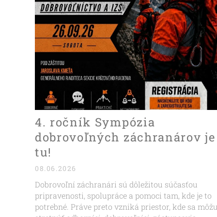
4. ročník Sympózia
dobrovoľných záchranárov je
tu!
08.06.2026
Dobrovoľní záchranári sú dôležitou súčasťou
pripravenosti, spolupráce a pomoci tam, kde je to
potrebné. Práve preto vzniká priestor, kde sa môž