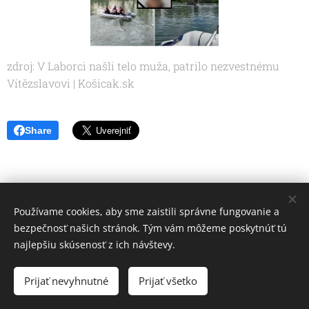
zdroj: V Laborci našli telo muža, patrilo nezvestnému
Vítězslavovi | Košicak.sk
Share
Používame cookies, aby sme zaistili správne fungovanie a
bezpečnosť našich stránok. Tým vám môžeme poskytnúť tú
najlepšiu skúsenosť z ich návštevy.
Prijať nevyhnutné
Prijať všetko
Cookies