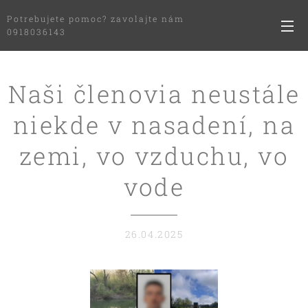
Potrebujete pomoc? zavolajte nám
0918036143
Naši členovia neustále
niekde v nasadení, na
zemi, vo vzduchu, vo
vode
26.04.2025