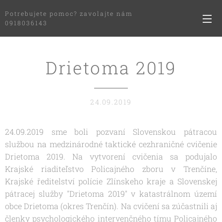
Potrebujete pomoc? zavolajte nám
0918036143
Drietoma 2019
24.09.2019
24.09.2019 sme boli pozvaní Slovenskou pátracou
službou na medzinárodné taktické cezhraničné cvičenie
Drietoma 2019. Na vytvorení cvičenia sa podujalo
Krajské riaditeľstvo Policajného zboru v Trenčíne,
Krajské ředitelství polície Zlínskeho kraje a Slovenskej
pátracej služby "Drietoma 2019" v katastrálnom území
obce Drietoma (okres Trenčín). Na cvičení sa zúčastnili aj
členky psychologického intervenčného tímu Policajného