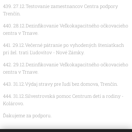
439. 27.12.Testovanie zamestnancov Centra podpory
Trenčín.
440. 28.12.Dezinfikovanie Veľkokapacitného očkovacieho
centra v Trnave.
441. 29.12.Večerné pátranie po vyhodených šteniatkach
pri žel. trati Ľudovítov - Nové Zámky.
442. 29.12.Dezinfikovanie Veľkokapacitného očkovacieho
centra v Trnave.
443. 31.12.Výdaj stravy pre ľudí bez domova, Trenčín.
444. 31.12.Silvestrovská pomoc Centrum detí a rodiny -
Kolárovo.
Ďakujeme za podporu.