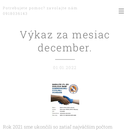
Potrebujete pomoc? zavolajte nám
0918036143
Výkaz za mesiac
december.
01.01.2022
Rok 2021 sme ukončili so zatiaľ najväčším počtom