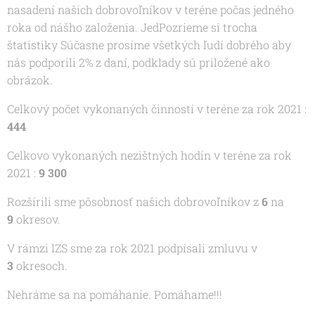
nasadení našich dobrovoľníkov v teréne počas jedného
roka od nášho založenia. JedPozrieme si trocha
štatistiky Súčasne prosíme všetkých ľudí dobrého aby
nás podporili 2% z daní, podklady sú priložené ako
obrázok.
Celkový počet vykonaných činností v teréne za rok 2021 :
444
Celkovo vykonaných nezištných hodín v teréne za rok
2021 :
9 300
Rozšírili sme pôsobnosť našich dobrovoľníkov z
6
na
9
okresov.
V rámzi IZS sme za rok 2021 podpísali zmluvu v
3
okresoch.
Nehráme sa na pomáhanie. Pomáhame!!!