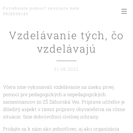
Potrebujete pomoc? zavolajte nám
0918036143
Vzdelávanie tých, čo
vzdelávajú
31.08.2022
Včera sme vykonávali vzdelávanie na úseku prvej
pomoci pre pedagogických a nepedagogických
zamestnancov zo ZŠ Záhorská Ves. Príprava učiteľov je
dôležitý aspekt v rámci prípravy obyvateľstva na rôzne
situácie. Sme dobrovoľníci civilnej ochrany.
Pridajte sa k nám ako jednotlivec, aj ako organizácia