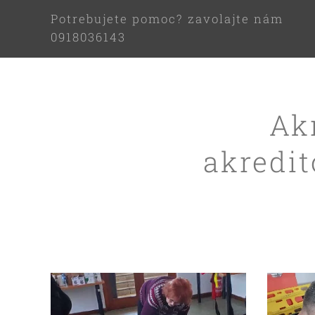
Potrebujete pomoc? zavolajte nám
0918036143
Ak
akredit