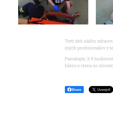
Tretí deň nášho zdravot
iných profesionálov z t
Pamätajte, 3-5 hodinové 
hlavu o stenu so slovam
Share