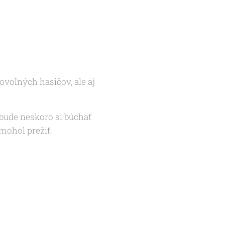
voľných hasičov, ale aj
, bude neskoro si búchať
 mohol prežiť.