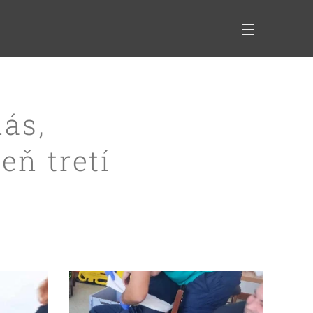
ás,
eň tretí