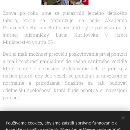
Znova po roku sme sa zúčastnili letného detského
tábora, ktorý sa organizuje na pôde Akadémia
Policajného zboru v Bratislave a ktorý je pod záštitou p.
štátnej tajomníčky Lucia Kurilovská v rámci
Ministerstvo vnútra SR.
Deti si mali možnosť precvičiť poskytovanie prvej pomoci
a mali možnosť nahliadnuť do nášho sanitného vozidla
ktoré máme k dispozícii Vzdelávanie detí je jednou z
našich priorít, aby deti vedeli, že pomáhať si navzájom je
normálne a prirodzené. Snažíme sa tak budovať
odolnejšiu spoločnosť, ktorá bude ochotná si navzájom
pomôcť.
Share
Používame cookies, aby sme zaistili správne fungovanie a
bezpečnosť našich stránok. Tým vám môžeme poskytnúť tú