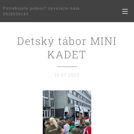
Potrebujete pomoc? zavolajte nám
0918036143
Detský tábor MINI
KADET
10.07.2025