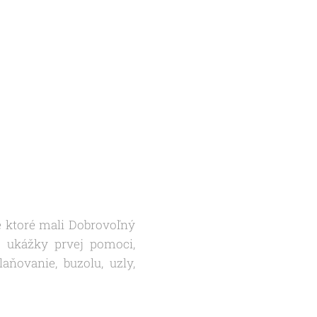
e ktoré mali Dobrovoľný
i ukážky prvej pomoci,
aňovanie, buzolu, uzly,