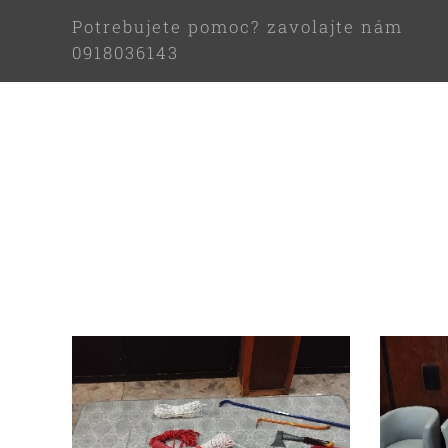
Potrebujete pomoc? zavolajte nám
0918036143