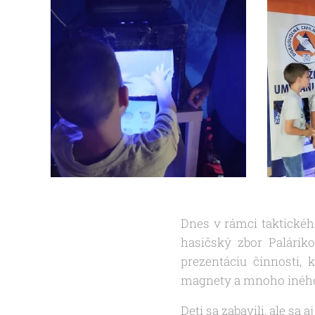
Dnes v rámci taktickéh
hasičský zbor Palárik
prezentáciu činnosti, 
magnety a mnoho iného
Deti sa zabavili, ale sa 