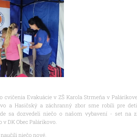
o cvičenia Evakuácie v ZŠ Karola Strmeňa v Palárikov
ovo a Hasičský a záchranný zbor sme robili pre det
kde sa dozvedeli niečo o našom vybavení - set na zl
 v DK Obec Palárikovo.
aj naučili niečo nové.