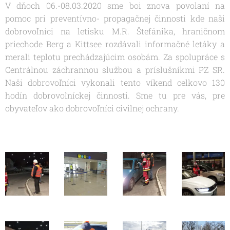
V dňoch 06.-08.03.2020 sme boi znova povolaní na
pomoc pri preventívno- propagačnej činnosti kde naši
dobrovoľníci na letisku M.R. Štefánika, hraničnom
priechode Berg a Kittsee rozdávali informačné letáky a
merali teplotu prechádzajúcim osobám. Za spolupráce s
Centrálnou záchrannou službou a príslušníkmi PZ SR.
Naši dobrovoľníci vykonali tento víkend celkovo 130
hodín dobrovoľníckej činnosti. Sme tu pre vás, pre
obyvateľov ako dobrovoľníci civilnej ochrany.