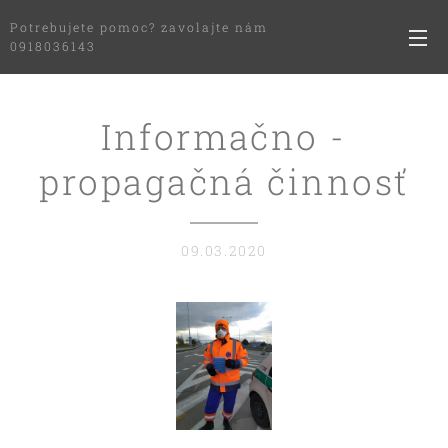
Potrebujete pomoc? zavolajte nám
0918036143
Informačno -
propagačná činnosť
09.03.2020