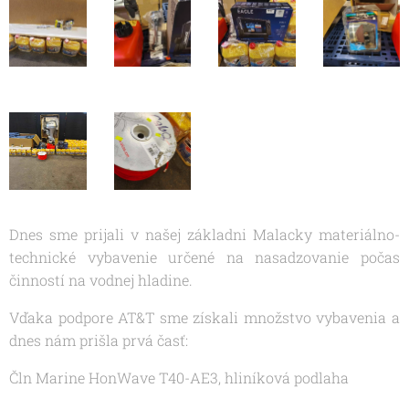
Dnes sme prijali v našej základni Malacky materiálno-
technické vybavenie určené na nasadzovanie počas
činností na vodnej hladine.
Vďaka podpore AT&T sme získali množstvo vybavenia a
dnes nám prišla prvá časť:
Čln Marine HonWave T40-AE3, hliníková podlaha