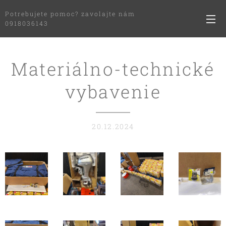
Potrebujete pomoc? zavolajte nám
0918036143
Materiálno-technické
vybavenie
20.12.2024