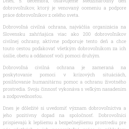
Dnes, 5. decembra, oslavujeme Medzinárodný deň
dobrovoľníkov, ktorý je venovaný oceneniu a podpore
práce dobrovoľníkov z celého sveta.
Dobrovoľná civilná ochrana, najväčšia organizácia na
Slovensku zahŕňajúca viac ako 200 dobrovoľníkov
civilnej ochrany, aktívne podporuje tento deň a chce
touto cestou poďakovať všetkým dobrovoľníkom za ich
úsilie, obetu a oddanosť voči pomoci druhým.
Dobrovoľná civilná ochrana je zameraná na
poskytovanie pomoci v krízových situáciách,
posilňovanie humanitárnu pomoc a ochranu životného
prostredia. Svoju činnosť vykonáva s veľkým nasadením
a zodpovednosťou.
Dnes je dôležité si uvedomiť význam dobrovoľníctva a
jeho pozitívny dopad na spoločnosť. Dobrovoľníci
prispievajú k lepšiemu a bezpečnejšiemu prostrediu pre