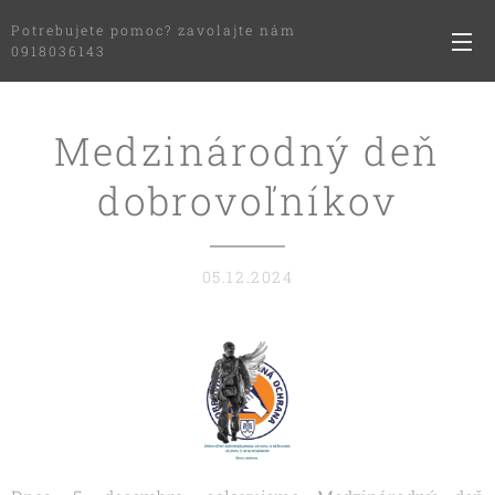
Potrebujete pomoc? zavolajte nám
0918036143
Medzinárodný deň
dobrovoľníkov
05.12.2024