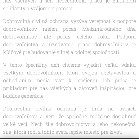
nás všetkých a ich neoceniteľná práca je základom
solidarity a vzájomnej pomoci.
Dobrovoľná civilná ochrana vyzýva verejnosť k podpore
dobrovoľníkov nielen počas Medzinárodného dňa
dobrovoľníkov, ale počas celého roka. Podpora
dobrovoľníctva a uznávanie práce dobrovoľníkov je
kľúčové pre budovanie silnej a odolnej spoločnosti.
V tento špeciálny deň chceme vyjadriť veľkú vďaku
všetkým dobrovoľníkom, ktorí svojou obetavosťou a
odhodlaním menia svet k lepšiemu. Ich práca je
príkladom pre nás všetkých a zároveň inšpiráciou pre
budúce generácie.
Dobrovoľná civilná ochrana je hrdá na svojich
dobrovoľníkov a verí, že spoločne môžeme dosiahnuť
veľké veci. Nech žije dobrovoľníctvo a jeho nekonečná
sila, ktorá robí z tohto sveta lepšie miesto pre život.