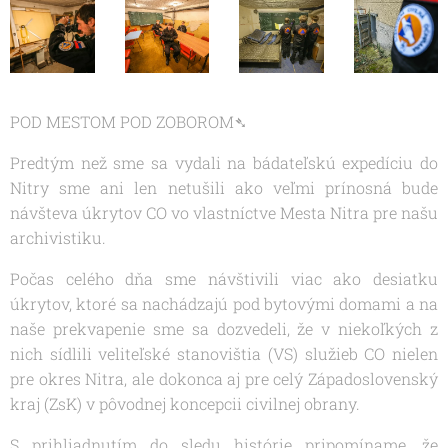
POD MESTOM POD ZOBOROM➴
Predtým než sme sa vydali na bádateľskú expedíciu do
Nitry sme ani len netušili ako veľmi prínosná bude
návšteva úkrytov CO vo vlastníctve Mesta Nitra pre našu
archivistiku.
Počas celého dňa sme návštivili viac ako desiatku
úkrytov, ktoré sa nachádzajú pod bytovými domami a na
naše prekvapenie sme sa dozvedeli, že v niekoľkých z
nich sídlili veliteľské stanovištia (VS) služieb CO nielen
pre okres Nitra, ale dokonca aj pre celý Západoslovenský
kraj (ZsK) v pôvodnej koncepcii civilnej obrany.
S prihliadnutím do sledu histórie pripomíname, že