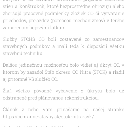
stien a konštrukcií, ktoré bezprostredne ohrozujú alebo
zhoršujú pracovné podmienky zložiek CO či vytváranie
priechodov, prejazdov (pomocou mechanizmov) v teréne
zamorenom bojovými látkami.
Služby STCHS CO boli zostavené zo zamestnancov
stavebných podnikov a mali teda k dispozícii všetku
stavebnú techniku.
Ďalšou jedinečnou možnosťou bolo vidieť aj úkryt CO, v
ktorom by zasadol Štáb okresu CO Nitra (ŠTOK) a riadil
aj prítomné VS služieb CO.
Žiaľ, všetko pôvodné vybavenie z úkrytu bolo už
odstránené pred plánovanou rekonštrukciou.
Článok z neho Vám prinášame na našej stránke
https://ochranne-stavby.sk/stok-nitra-svk/.