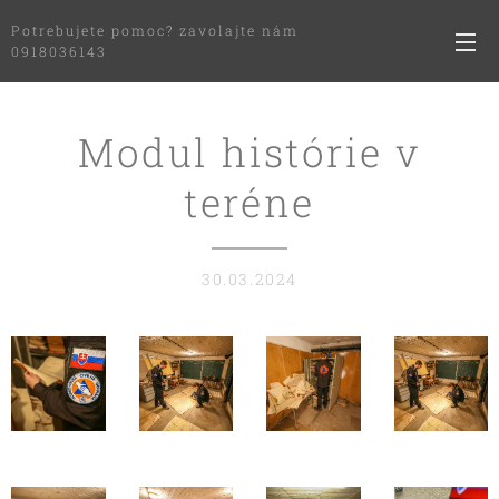
Potrebujete pomoc? zavolajte nám
0918036143
Modul histórie v
teréne
30.03.2024