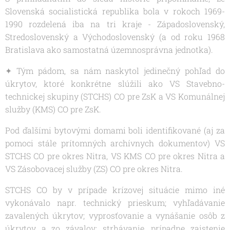
Slovenská socialistická republika bola v rokoch 1969-
1990 rozdelená iba na tri kraje - Západoslovenský,
Stredoslovenský a Východoslovenský (a od roku 1968
Bratislava ako samostatná územnosprávna jednotka).
✦ Tým pádom, sa nám naskytol jedinečný pohľad do
úkrytov, ktoré konkrétne slúžili ako VS Stavebno-
technickej skupiny (STCHS) CO pre ZsK a VS Komunálnej
služby (KMS) CO pre ZsK.
Pod ďalšími bytovými domami boli identifikované (aj za
pomoci stále prítomných archívnych dokumentov) VS
STCHS CO pre okres Nitra, VS KMS CO pre okres Nitra a
VS Zásobovacej služby (ZS) CO pre okres Nitra.
STCHS CO by v prípade krízovej situácie mimo iné
vykonávalo napr. technický prieskum; vyhľadávanie
zavalených úkrytov; vyprosťovanie a vynášanie osôb z
úkrytov a zo závalov; strhávanie, prípadne zaistenie