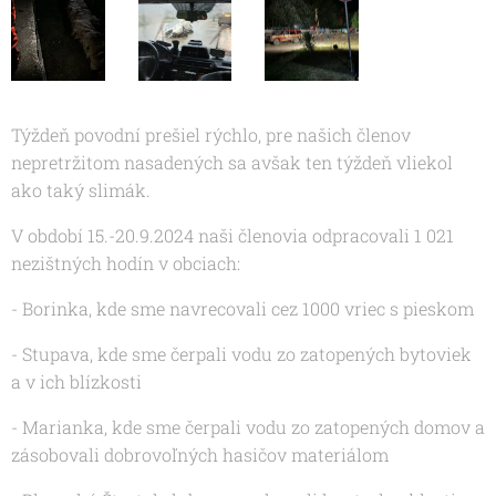
Týždeň povodní prešiel rýchlo, pre našich členov
nepretržitom nasadených sa avšak ten týždeň vliekol
ako taký slimák.
V období 15.-20.9.2024 naši členovia odpracovali 1 021
nezištných hodín v obciach:
- Borinka, kde sme navrecovali cez 1000 vriec s pieskom
- Stupava, kde sme čerpali vodu zo zatopených bytoviek
a v ich blízkosti
- Marianka, kde sme čerpali vodu zo zatopených domov a
zásobovali dobrovoľných hasičov materiálom