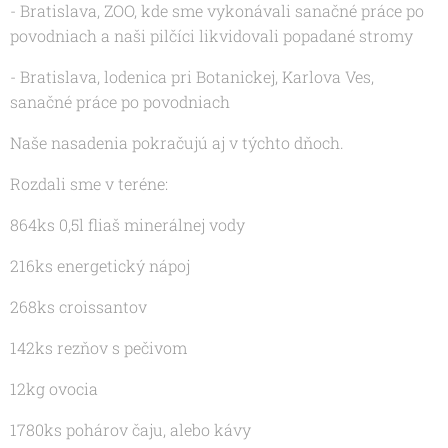
- Bratislava, ZOO, kde sme vykonávali sanačné práce po
povodniach a naši pilčíci likvidovali popadané stromy
- Bratislava, lodenica pri Botanickej, Karlova Ves,
sanačné práce po povodniach
Naše nasadenia pokračujú aj v týchto dňoch.
Rozdali sme v teréne:
864ks 0,5l fliaš minerálnej vody
216ks energetický nápoj
268ks croissantov
142ks rezňov s pečivom
12kg ovocia
1780ks pohárov čaju, alebo kávy