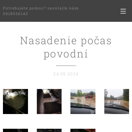
Potrebujete pomoc? zavolajte nám
0918036143
Nasadenie počas
povodní
24.09.2024