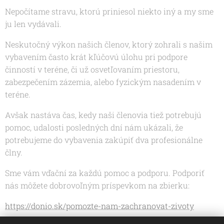
Nepočítame stravu, ktorú priniesol niekto iný a my sme
ju len vydávali.
Neskutočný výkon našich členov, ktorý zohrali s našim
vybavením často krát kľúčovú úlohu pri podpore
činností v teréne, či už osvetľovaním priestoru,
zabezpečením zázemia, alebo fyzickým nasadením v
teréne.
Avšak nastáva čas, kedy naši členovia tiež potrebujú
pomoc, udalosti posledných dní nám ukázali, že
potrebujeme do vybavenia zakúpiť dva profesionálne
člny.
Sme vám vďační za každú pomoc a podporu. Podporiť
nás môžete dobrovoľným príspevkom na zbierku:
https://donio.sk/pomozte-nam-zachranovat-zivoty