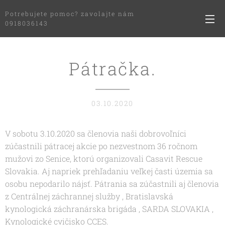
Potrebujete pomoc? zavolajte nám
0918036143
Pátračka.
03.10.2020
V sobotu 3.10.2020 sa členovia naši dobrovoľníci
zúčastnili pátracej akcie po nezvestnom 36 ročnom
mužovi zo Senice, ktorú organizovali Casavit Rescue
Slovakia. Aj napriek prehľadaniu veľkej časti územia sa
osobu nepodarilo nájsť. Pátrania sa zúčastnili aj členovia
z Centrálnej záchrannej služby , Bratislavská
kynologická záchranárska brigáda , SARDA SLOVAKIA ,
Kynologické cvičisko CCES.