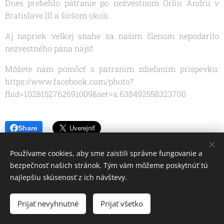
Dnes prebehlo pátranie po nezvestnom Orlin Andrii v
Bratislave III a širšom okolí.
Aj napriek veľkej snahe sa našim členom nepodarilo
nezvestného pána nájsť.
Môžete nám pomôcť s pátraním zdieľaním príspevku:
https://www.facebook.com/photo?
fbid=1028152762691009&set=a.638492558323700
Share
Používame cookies, aby sme zaistili správne fungovanie a
bezpečnosť našich stránok. Tým vám môžeme poskytnúť tú
najlepšiu skúsenosť z ich návštevy.
Prijať nevyhnutné
Prijať všetko
Cookies