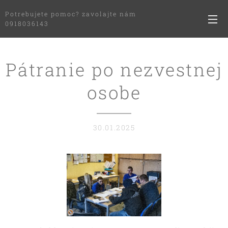
Potrebujete pomoc? zavolajte nám
0918036143
Pátranie po nezvestnej
osobe
30.01.2025