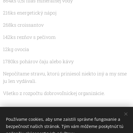
864ks 0,5l fliaš minerálnej vody
216ks energetický nápoj
268ks croissantov
142ks rezňov s pečivom
12kg ovocia
1780ks pohárov čaju alebo kávy
Nepočítame stravu, ktorú priniesol niekto iný a my sme
ju len vydávali.
Všetko z rozpočtu dobrovoľníckej organizácie.
Share
Používame cookies, aby sme zaistili správne fungovanie a
bezpečnosť našich stránok. Tým vám môžeme poskytnúť tú