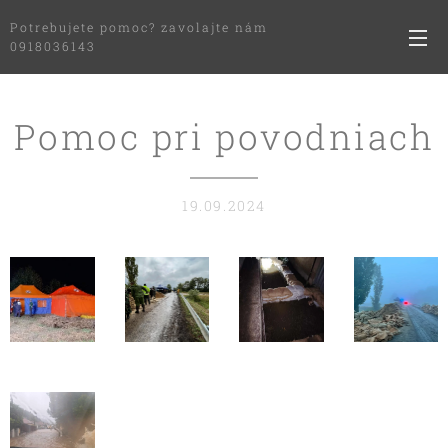
Potrebujete pomoc? zavolajte nám
0918036143
Pomoc pri povodniach
19.09.2024