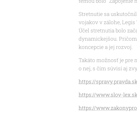
témou bolo "Zapojenie n
Stretnutie sa uskutočni
vojakov v zálohe, Legi
Účel stretnutia bolo zač
dynamickejšou. Pričom 
koncepcie a jej rozvoj.
Takáto možnosť je pre n
o nej, s čím súvisí aj 
https://spravy.pravda.sk
https://www.slov-lex.s
https://www.zakonyprol