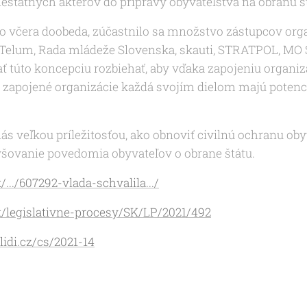
eštátnych aktérov do prípravy obyvateľstva na obranu š
lo včera doobeda, zúčastnilo sa množstvo zástupcov org
s Telum, Rada mládeže Slovenska, skauti, STRATPOL, MO
ať túto koncepciu rozbiehať, aby vďaka zapojeniu organiz
zapojené organizácie každá svojím dielom majú potenci
ás veľkou príležitosťou, ako obnoviť civilnú ochranu ob
zvyšovanie povedomia obyvateľov o obrane štátu.
/.../607292-vlada-schvalila.../
k/legislativne-procesy/SK/LP/2021/492
idi.cz/cs/2021-14