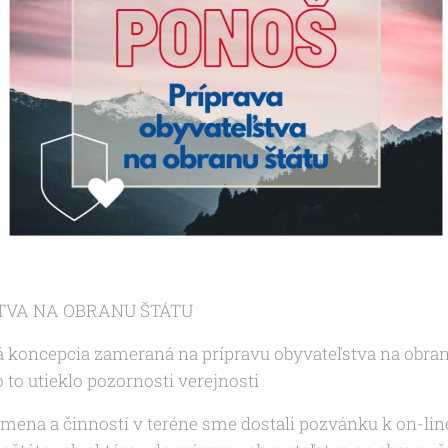
TVA NA OBRANU ŠTÁTU
 koncepcia zameraná na prípravu obyvateľstva na obranu
o to utieklo pozornosti verejnosti
mena a činností v teréne sme dostali pozvánku k on-lin