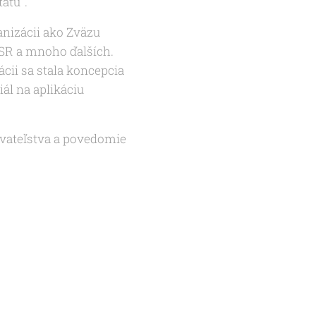
tátu".
anizácii ako Zväzu
 SR a mnoho ďalších.
ácii sa stala koncepcia
ál na aplikáciu
yvateľstva a povedomie