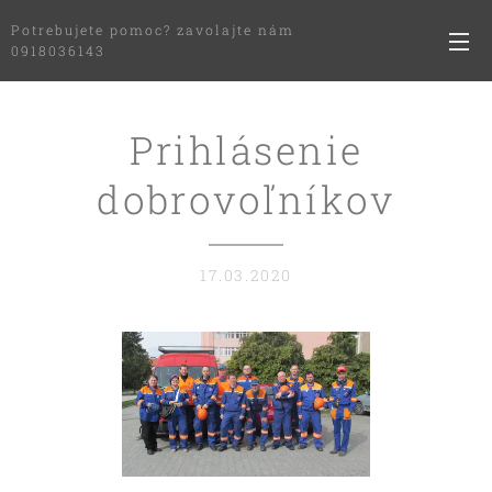
Potrebujete pomoc? zavolajte nám
0918036143
Prihlásenie
dobrovoľníkov
17.03.2020