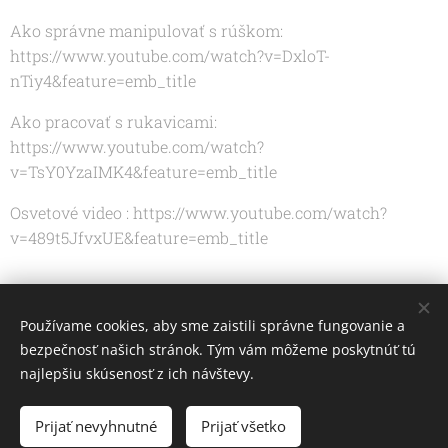
Ako správne manipulovať s rúškom:
https://www.youtube.com/watch?v=DxloT-
nTiy4&feature=emb_title
Ako pracovať s rukavicami:
https://www.youtube.com/watch?
v=TsY0YzaIMK4&feature=emb_title
Osvetové video : https://www.youtube.com/watch?
v=489t5JfvxUE&feature=emb_title
Share
Používame cookies, aby sme zaistili správne fungovanie a
bezpečnosť našich stránok. Tým vám môžeme poskytnúť tú
najlepšiu skúsenosť z ich návštevy.
Prijať nevyhnutné
Prijať všetko
Cookies