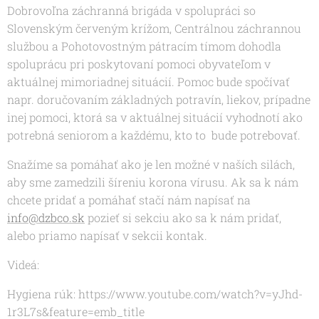
Dobrovoľna záchranná brigáda v spolupráci so
Slovenským červeným krížom, Centrálnou záchrannou
službou a Pohotovostným pátracím tímom dohodla
spoluprácu pri poskytovaní pomoci obyvateľom v
aktuálnej mimoriadnej situácií. Pomoc bude spočívať
napr. doručovaním základných potravín, liekov, prípadne
inej pomoci, ktorá sa v aktuálnej situácií vyhodnotí ako
potrebná seniorom a každému, kto to bude potrebovať.
Snažíme sa pomáhať ako je len možné v naších silách,
aby sme zamedzili šíreniu korona vírusu. Ak sa k nám
chcete pridať a pomáhať stačí nám napísať na
info@dzbco.sk
pozieť si sekciu ako sa k nám pridať,
alebo priamo napísať v sekcii kontak.
Videá:
Hygiena rúk: https://www.youtube.com/watch?v=yJhd-
1r3L7s&feature=emb_title