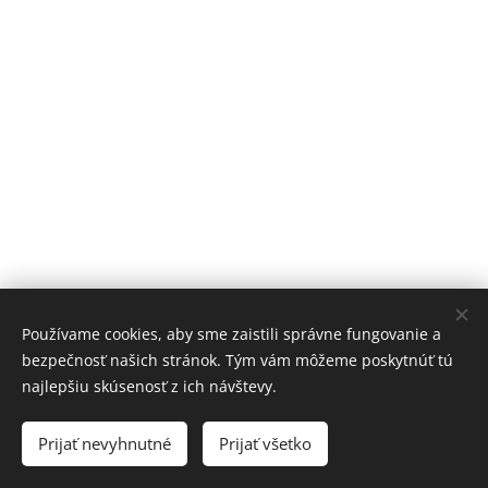
Používame cookies, aby sme zaistili správne fungovanie a
bezpečnosť našich stránok. Tým vám môžeme poskytnúť tú
najlepšiu skúsenosť z ich návštevy.
Prijať nevyhnutné
Prijať všetko
Cookies