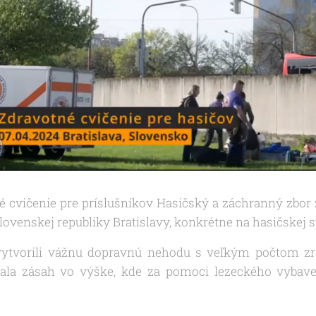
é cvičenie pre príslušníkov Hasičský a záchranný zbor
ovenskej republiky Bratislavy, konkrétne na hasičskej st
vytvorili vážnu dopravnú nehodu s veľkým počtom zr
ala zásah vo výške, kde za pomoci lezeckého vybave