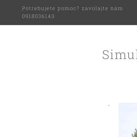
Potrebujete pomoc? zavolajte nám
0918036143
Simul