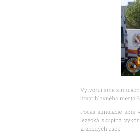
Vytvorili sme simulačn
útvar hlavného mesta Sl
Počas simulácie sme 
lezecká skupina vykon
zranených osôb.