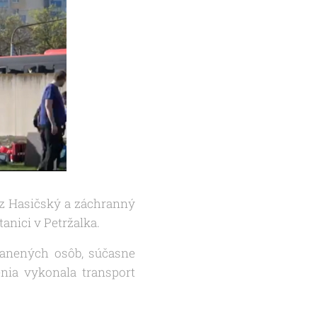
 z Hasičský a záchranný
anici v Petržalka.
anených osôb, súčasne
nia vykonala transport