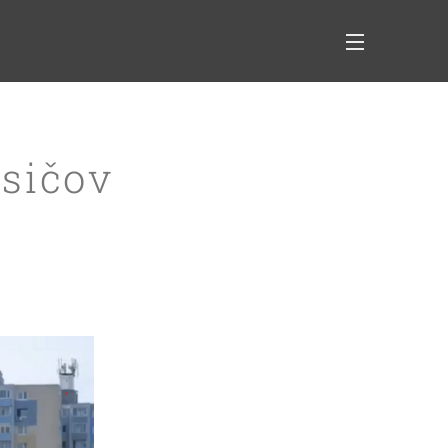
asičov