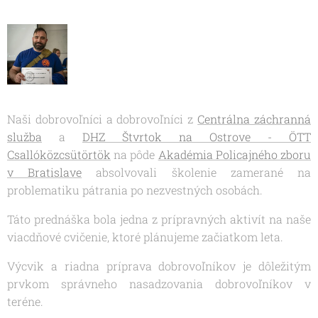
Naši dobrovoľníci a dobrovoľníci z
Centrálna záchranná
služba
a
DHZ Štvrtok na Ostrove - ÖTT
Csallóközcsütörtök
na pôde
Akadémia Policajného zboru
v Bratislave
absolvovali školenie zamerané na
problematiku pátrania po nezvestných osobách.
Táto prednáška bola jedna z prípravných aktivít na naše
viacdňové cvičenie, ktoré plánujeme začiatkom leta.
Výcvik a riadna príprava dobrovoľníkov je dôležitým
prvkom správneho nasadzovania dobrovoľníkov v
teréne.