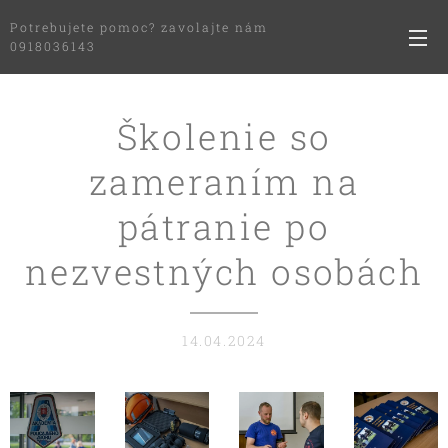
Potrebujete pomoc? zavolajte nám
0918036143
Školenie so
zameraním na
pátranie po
nezvestných osobách
14.04.2024