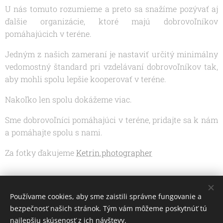
U nás tomuto rozumieme a preto sa snažíme pozývať aj
ďalšie organizácie, ktoré majú dobrovoľníkov
pomáhajúcich v teréne.
Jedným z našich zameraní je nastaviť určitý minimálny
vedomostný štandard pri vzdelávaní dobrovoľníkov tak,
aby mohli spolu lepšie kooperovať v teréne.
Nakoľko len spolu dokážeme viac.
Sme dobrovoľníci pomáhajúci v teréne, pridajte sa k nám
a pomáhajte spolu s nami.
Za fotky ďakujeme
Ketrin.photographer
Share
Používame cookies, aby sme zaistili správne fungovanie a
bezpečnosť našich stránok. Tým vám môžeme poskytnúť tú
najlepšiu skúsenosť z ich návštevy.