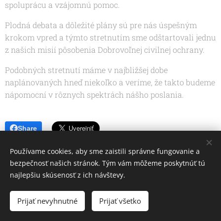
spoluprácu a vzájomnú pomoc.
Plodná debata a dôležité plány sú pre nás úspešným
krokom vpred a týmto stretnutím sme odštartovali jednu
z našich misií pôsobenia Dobrovoľnej civilnej ochrany.
Podobných stretnutí máme v najbližšej dobe
naplánovaných hneď niekoľko a veríme, že takto budeme
nápomocní v rôznych spektrách nášho poslania.
Share
Používame cookies, aby sme zaistili správne fungovanie a
bezpečnosť našich stránok. Tým vám môžeme poskytnúť tú
najlepšiu skúsenosť z ich návštevy.
Prijať nevyhnutné
Prijať všetko
Cookies