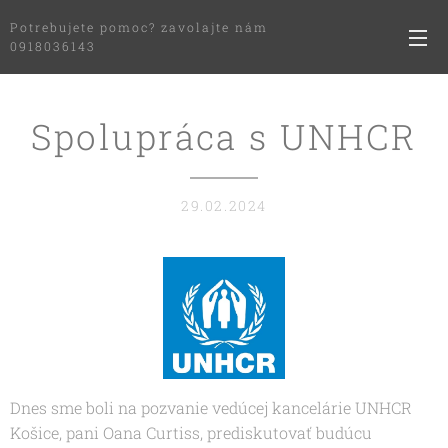
Potrebujete pomoc? zavolajte nám
0918036143
Spolupráca s UNHCR
29.02.2024
Dnes sme boli na pozvanie vedúcej kancelárie UNHCR
Košice, pani Oana Curtiss, prediskutovať budúcu