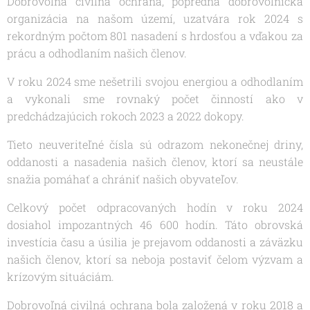
Dobrovoľná civilná ochrana, popredná dobrovoľnícka
organizácia na našom území, uzatvára rok 2024 s
rekordným počtom 801 nasadení s hrdosťou a vďakou za
prácu a odhodlaním našich členov.
V roku 2024 sme nešetrili svojou energiou a odhodlaním
a vykonali sme rovnaký počet činností ako v
predchádzajúcich rokoch 2023 a 2022 dokopy.
Tieto neuveriteľné čísla sú odrazom nekonečnej driny,
oddanosti a nasadenia našich členov, ktorí sa neustále
snažia pomáhať a chrániť našich obyvateľov.
Celkový počet odpracovaných hodín v roku 2024
dosiahol impozantných 46 600 hodín. Táto obrovská
investícia času a úsilia je prejavom oddanosti a záväzku
našich členov, ktorí sa neboja postaviť čelom výzvam a
krízovým situáciám.
Dobrovoľná civilná ochrana bola založená v roku 2018 a