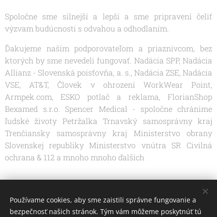
Spoločne sme silnejší a lepší a sme pripravení čeliť
výzvam budúcnosti s odvahou a odhodlaním.
Ďakujeme naším podporovateľom a priaznivcom, bez
ktorých by sme nevedeli fungovať. Nadácia SPP, Nadácia
Allianz - Slovenská poisťovňa, a. s., Nadácia ZSE, Nadácia
VSE, AT&T, Človek v ohrození WorkWear Point,
Armpek.com, ESKO potlač a reklama, FlorianShop
Bexamed s.r.o. Spencer Medical - spoločne chránime
ľudské životy Petržalka Trnavský samosprávny kraj
Trenčiansky samosprávny kraj Ministerstvo obrany
Slovenskej republiky Ministerstvo vnútra SR Civilná
ochrana & 112 a mnoho mnoho ďalších
Share
Používame cookies, aby sme zaistili správne fungovanie a
bezpečnosť našich stránok. Tým vám môžeme poskytnúť tú