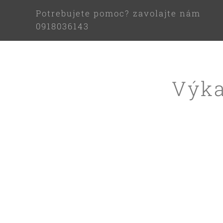
Potrebujete pomoc? zavolajte nám
0918036143
Výka