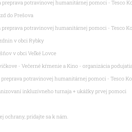
 a preprava potravinovej humanitárnej pomoci - Tesco K
jazd do Prešova
 a preprava potravinovej humanitárnej pomoci - Tesco K
ázdnin v obci Rybky
ršňov v obci Veľké Lovce
ovičkove - Večerné kŕmenie a Kino - organizácia podujati
 a preprava potravinovej humanitárnej pomoci - Tesco Ko
ganizovaní inkluzívneho turnaja + ukážky prvej pomoci
ej ochrany, pridajte sa k nám.