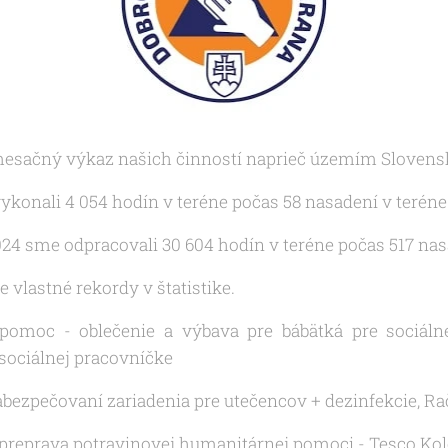
sačný výkaz našich činností naprieč územím Slovenske
konali 4 054 hodín v teréne počas 58 nasadení v teréne
24 sme odpracovali 30 604 hodín v teréne počas 517 nas
 vlastné rekordy v štatistike.
 pomoc - oblečenie a výbava pre bábätká pre sociálne
sociálnej pracovníčke
zabezpečovaní zariadenia pre utečencov + dezinfekcie, Ra
a preprava potravinovej humanitárnej pomoci - Tesco Ko