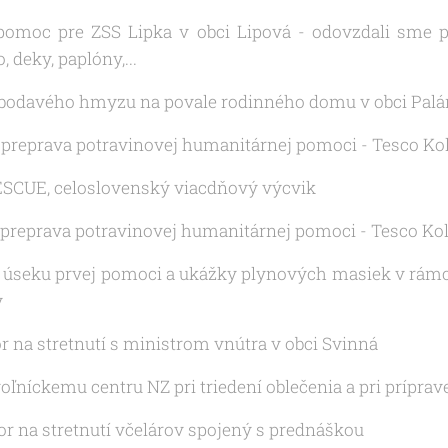
pomoc pre ZSS Lipka v obci Lipová - odovzdali sme p
 deky, paplóny,...
e bodavého hmyzu na povale rodinného domu v obci Palá
a preprava potravinovej humanitárnej pomoci - Tesco Ko
RESCUE, celoslovenský viacdňový výcvik
a preprava potravinovej humanitárnej pomoci - Tesco Ko
a úseku prvej pomoci a ukážky plynových masiek v rámc
y
or na stretnutí s ministrom vnútra v obci Svinná
oľníckemu centru NZ pri triedení oblečenia a pri prípra
zor na stretnutí včelárov spojený s prednáškou