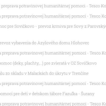
 a preprava potravinovej humanitárnej pomoci - Tesco K
 a preprava potravinovej humanitárnej pomoci - Tesco K
omoc pre Sovičkovo - prevoz krmiva pre Sovy z Parovský
a prevoz vybavenia do Azylového domu Hlohovec
 a preprava potravinovej humanitárnej pomoci - Tesco K
omoc (deky, plachty,...) pre zvieratá v OZ Sovičkovo
iálu zo skladu v Malackách do úkrytu v Trenčíne
 a preprava potravinovej humanitárnej pomoci - Tesco K
 pomoci pre deti v detskom tábore Fazuľka - Šurany
 a preprava potravinovej humanitárnej pomoci - Tesco K