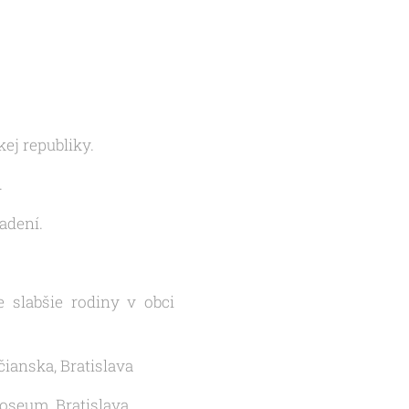
j republiky.
.
adení.
 slabšie rodiny v obci
čianska, Bratislava
loseum, Bratislava