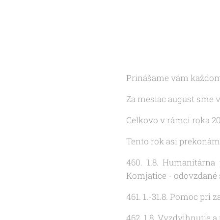
Prinášame vám každome
Za mesiac august sme vy
Celkovo v rámci roka 20
Tento rok asi prekonáme
460. 1.8. Humanitárna
Komjatice - odovzdané 
461. 1.-31.8. Pomoc pri 
462. 1.8. Vyzdvihnutie 