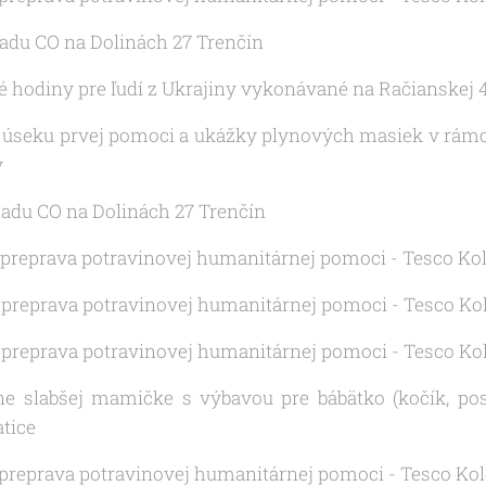
kladu CO na Dolinách 27 Trenčín
né hodiny pre ľudí z Ukrajiny vykonávané na Račianskej 
a úseku prvej pomoci a ukážky plynových masiek v rámc
y
kladu CO na Dolinách 27 Trenčín
a preprava potravinovej humanitárnej pomoci - Tesco Ko
a preprava potravinovej humanitárnej pomoci - Tesco Ko
a preprava potravinovej humanitárnej pomoci - Tesco Ko
ne slabšej mamičke s výbavou pre bábätko (kočík, post
tice
a preprava potravinovej humanitárnej pomoci - Tesco Ko