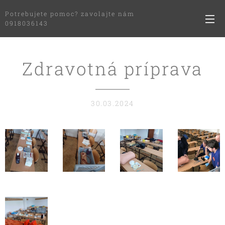
Potrebujete pomoc? zavolajte nám
0918036143
Zdravotná príprava
30.03.2024