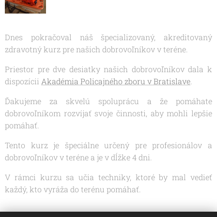
Dnes pokračoval náš špecializovaný, akreditovaný
zdravotný kurz pre našich dobrovoľníkov v teréne.
Priestor pre dve desiatky našich dobrovoľníkov dala k
dispozícii
Akadémia Policajného zboru v Bratislave
.
Ďakujeme za skvelú spoluprácu a že pomáhate
dobrovoľníkom rozvíjať svoje činnosti, aby mohli lepšie
pomáhať.
Tento kurz je špeciálne určený pre profesionálov a
dobrovoľníkov v teréne a je v dĺžke 4 dni.
V rámci kurzu sa učia techniky, ktoré by mal vedieť
každý, kto vyráža do terénu pomáhať.