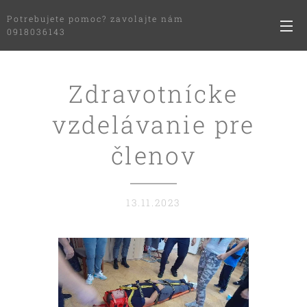
Potrebujete pomoc? zavolajte nám
0918036143
Zdravotnícke
vzdelávanie pre
členov
13.11.2023